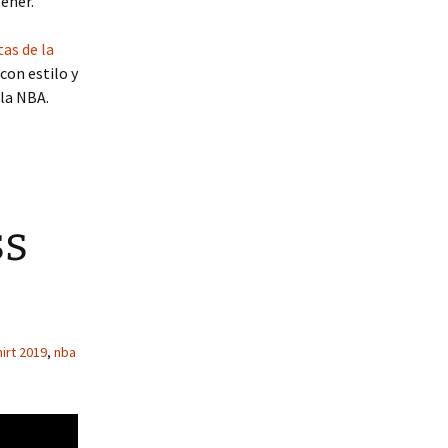
ener.
as de la
con estilo y
 la NBA.
ss
hirt 2019
,
nba