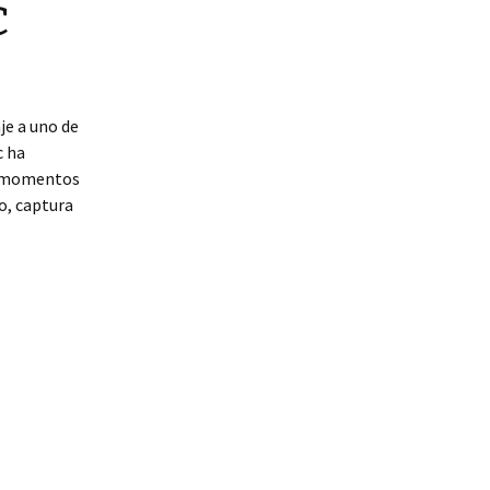
c
je a uno de
c ha
es momentos
o, captura