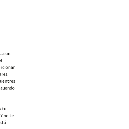
c a un
el
rcionar
ares.
cuentres
 atuendo
s tu
Y no te
stá