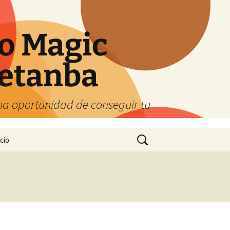
o Magic
etanba
ena oportunidad de conseguir tu
Buscar:
cio