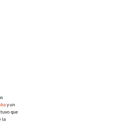
as
nba
y un
 tuvo que
 la