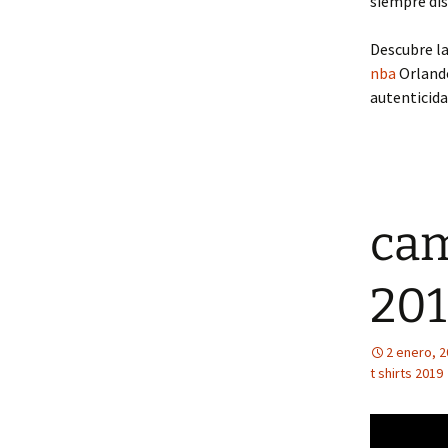
siempre dis
Descubre la
nba
Orlando
autenticida
cam
20
2 enero, 
t shirts 2019