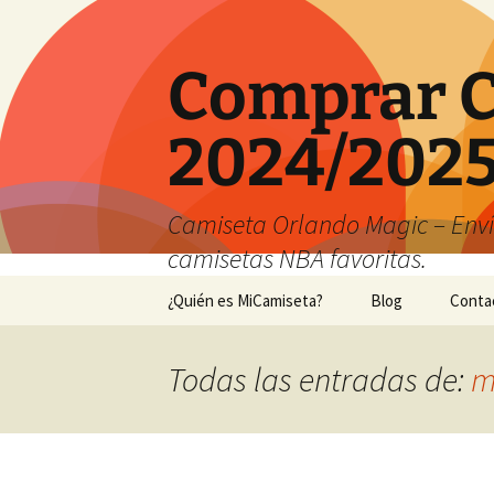
Comprar C
2024/2025
Camiseta Orlando Magic – Envío
camisetas NBA favoritas.
Saltar
¿Quién es MiCamiseta?
Blog
Conta
al
contenido
Todas las entradas de:
m