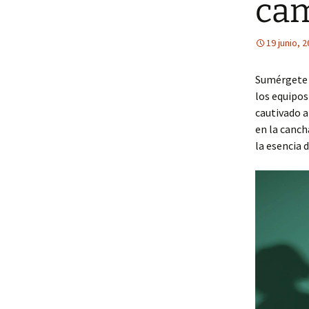
cam
19 junio, 
Sumérgete 
los equipos
cautivado a
en la canch
la esencia 