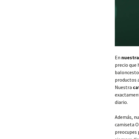
En
nuestra
precio que 
baloncesto
productos 
Nuestra
ca
exactamente
diario.
Además, nu
camiseta Or
preocupes p