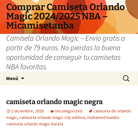
Comprar Camiseta Orlando
Magic 2024/2025 NBA –
Micamisetanba
Camiseta Orlando Magic – Envío gratis a
partir de 79 euros. No pierdas la buena
oportunidad de conseguir tu camisetas
NBA favoritas.
Saltar
Buscar:
Menú
al
contenido
camiseta orlando magic negra
2 diciembre, 2020
Uncategorized
camiseta de orlando
magic
,
camiseta orlando magic city edition
,
mohamed bamba
camiseta orlando magic barata