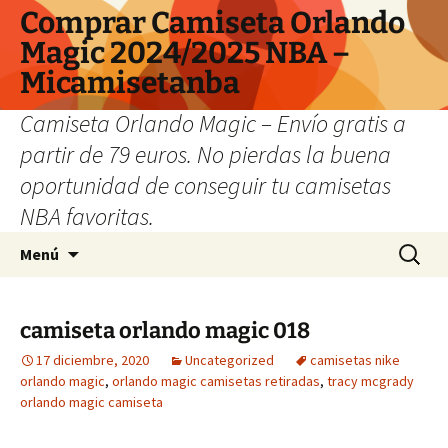
Comprar Camiseta Orlando
Magic 2024/2025 NBA –
Micamisetanba
Camiseta Orlando Magic – Envío gratis a
partir de 79 euros. No pierdas la buena
oportunidad de conseguir tu camisetas
NBA favoritas.
Saltar
Buscar:
Menú
al
contenido
camiseta orlando magic 018
17 diciembre, 2020
Uncategorized
camisetas nike
orlando magic
,
orlando magic camisetas retiradas
,
tracy mcgrady
orlando magic camiseta