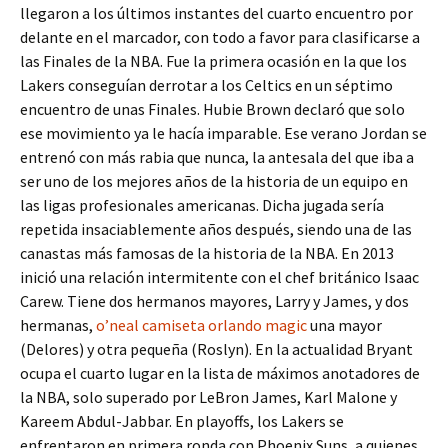
llegaron a los últimos instantes del cuarto encuentro por
delante en el marcador, con todo a favor para clasificarse a
las Finales de la NBA. Fue la primera ocasión en la que los
Lakers conseguían derrotar a los Celtics en un séptimo
encuentro de unas Finales. Hubie Brown declaró que solo
ese movimiento ya le hacía imparable. Ese verano Jordan se
entrenó con más rabia que nunca, la antesala del que iba a
ser uno de los mejores años de la historia de un equipo en
las ligas profesionales americanas. Dicha jugada sería
repetida insaciablemente años después, siendo una de las
canastas más famosas de la historia de la NBA. En 2013
inició una relación intermitente con el chef británico Isaac
Carew. Tiene dos hermanos mayores, Larry y James, y dos
hermanas,
o’neal camiseta orlando magic
una mayor
(Delores) y otra pequeña (Roslyn). En la actualidad Bryant
ocupa el cuarto lugar en la lista de máximos anotadores de
la NBA, solo superado por LeBron James, Karl Malone y
Kareem Abdul-Jabbar. En playoffs, los Lakers se
enfrentaron en primera ronda con Phoenix Suns, a quienes