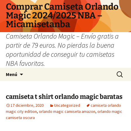
Comprar Camiseta Orlando
Magic 2024/2025 NBA –
Micamisetanba
Camiseta Orlando Magic – Envío gratis a
partir de 79 euros. No pierdas la buena
oportunidad de conseguir tu camisetas
NBA favoritas.
Saltar
Buscar:
Menú
al
contenido
camiseta t shirt orlando magic baratas
17 diciembre, 2020
Uncategorized
camiseta orlando
magic city edition
,
orlando magic camiseta amazon
,
orlando magic
camiseta oscura