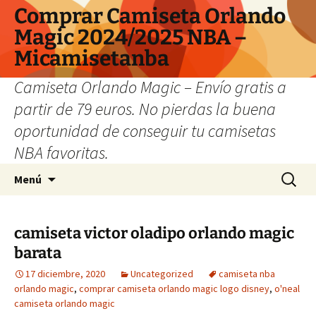
Comprar Camiseta Orlando
Magic 2024/2025 NBA –
Micamisetanba
Camiseta Orlando Magic – Envío gratis a
partir de 79 euros. No pierdas la buena
oportunidad de conseguir tu camisetas
NBA favoritas.
Saltar
Buscar:
Menú
al
contenido
camiseta victor oladipo orlando magic
barata
17 diciembre, 2020
Uncategorized
camiseta nba
orlando magic
,
comprar camiseta orlando magic logo disney
,
o'neal
camiseta orlando magic