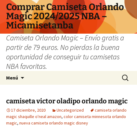
Comprar Camiseta Orlando
Magic 2024/2025 NBA –
Micamisetanba
Camiseta Orlando Magic – Envío gratis a
partir de 79 euros. No pierdas la buena
oportunidad de conseguir tu camisetas
NBA favoritas.
Saltar
Buscar:
Menú
al
contenido
camiseta victor oladipo orlando magic
17 diciembre, 2020
Uncategorized
camiseta orlando
magic shaquille o'neal amazon
,
color camiseta minnesota orlando
magic
,
nueva camiseta orlando magic disney