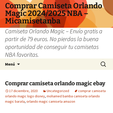
Comprar Camiseta Orlando
Magic 2024/2025 NBA –
Micamisetanba
Camiseta Orlando Magic – Envío gratis a
partir de 79 euros. No pierdas la buena
oportunidad de conseguir tu camisetas
NBA favoritas.
Saltar
Buscar:
Menú
al
contenido
Comprar camiseta orlando magic ebay
17 diciembre, 2020
Uncategorized
comprar camiseta
orlando magic logo disney
,
mohamed bamba camiseta orlando
magic barata
,
orlando magic camiseta amazon