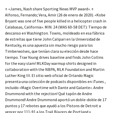
↑ «James, Nash share Sporting News MVP award». ↑
Alfonso, Fernando; Vera, Amir (26 de enero de 2020). «Kobe
Bryant was one of five people killed in a helicopter crash in
Calabasas, California». MIN. 24 (WAS 60-58 DET): Tiempo de
descanso en Washington. Towns, moldeado en esa fábrica
de estrellas que tiene John Calipari en la Universidad de
Kentucky, es una apuesta sin mucho riesgo para los
Timberwolves, que tenían clara su elección desde hace
tiempo. Trae Young drives baseline and finds John Collins
for the easy slam! MLKDay warmup shirts designed in
collaboration with the NBPA, MLK Foundation and Martin
Luther King III. El sitio web oficial de Orlando Magic
presenta una colección de podcasts disponibles en iTunes ,
incluido «Magic Overtime with Dante and Galante». Andre
Drummond with the rejection! Qué tapón de Andre
Drummond! Andre Drummond aportó un doble-doble de 17
puntos y 17 rebotes que ayudó a los Pistons de Detroit a
vencer por 111-91 a los Trail Blazers de Portland y