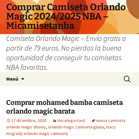
Comprar Camiseta Orlando
Magic 2024/2025 NBA –
Micamisetanba
Camiseta Orlando Magic – Envío gratis a
partir de 79 euros. No pierdas la buena
oportunidad de conseguir tu camisetas
NBA favoritas.
Saltar
Buscar:
Menú
al
contenido
Comprar mohamed bamba camiseta
orlando magic barata
17 diciembre, 2020
Uncategorized
nueva camiseta
orlando magic disney
,
orlando magic camiseta glaxia
,
tracy
mcgrady orlando magic camiseta