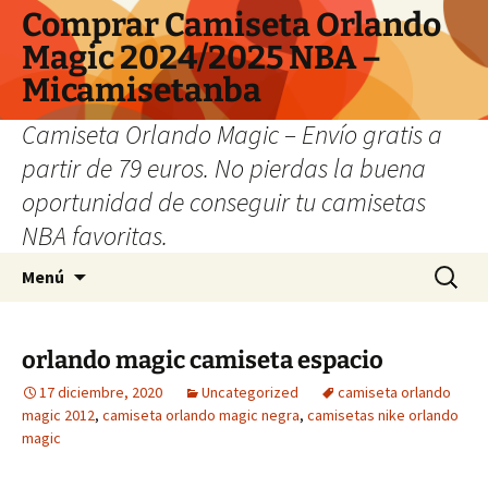
Comprar Camiseta Orlando
Magic 2024/2025 NBA –
Micamisetanba
Camiseta Orlando Magic – Envío gratis a
partir de 79 euros. No pierdas la buena
oportunidad de conseguir tu camisetas
NBA favoritas.
Saltar
Buscar:
Menú
al
contenido
orlando magic camiseta espacio
17 diciembre, 2020
Uncategorized
camiseta orlando
magic 2012
,
camiseta orlando magic negra
,
camisetas nike orlando
magic