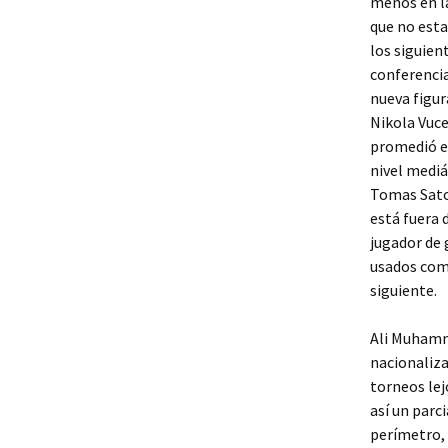
menos en la
que no esta
los siguien
conferencia
nueva figur
Nikola Vuce
promedió es
nivel mediát
Tomas Sator
está fuera 
jugador de 
usados como
siguiente.
Ali Muhamm
nacionaliza
torneos lej
así un parci
perímetro, 