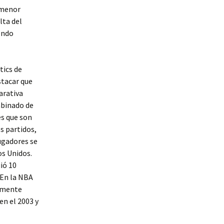
n menor
lta del
endo
tics de
stacar que
arativa
mbinado de
es que son
os partidos,
jugadores se
os Unidos.
ió 10
 En la NBA
almente
en el 2003 y