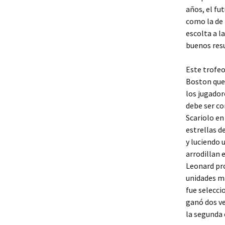
años, el fu
como la de 
escolta a l
buenos res
Este trofeo
Boston que
los jugador
debe ser co
Scariolo en
estrellas d
y luciendo 
arrodillan 
Leonard pro
unidades má
fue selecci
ganó dos ve
la segunda 