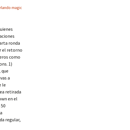
rlando magic
quienes
uaciones
uarta ronda
r el retorno
teros como
ons. 1)
, que
ivas a
 le
ea retirada
own en el
 50
na
da regular,