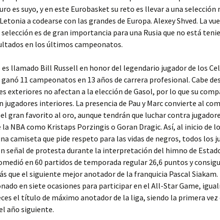
turo es suyo, y en este Eurobasket su reto es llevar a una selecció
Letonia a codearse con las grandes de Europa. Alexey Shved. La vue
a selección es de gran importancia para una Rusia que no está teni
ultados en los últimos campeonatos.
 es llamado Bill Russell en honor del legendario jugador de los Cel
 ganó 11 campeonatos en 13 años de carrera profesional. Cabe de
es exteriores no afectan a la elección de Gasol, por lo que su comp
n jugadores interiores. La presencia de Pau y Marc convierte al co
 el gran favorito al oro, aunque tendrán que luchar contra jugador
e la NBA como Kristaps Porzingis o Goran Dragic. Así, al inicio de l
una camiseta que pide respeto para las vidas de negros, todos los 
en señal de protesta durante la interpretación del himno de Estad
medió en 60 partidos de temporada regular 26,6 puntos y consigu
s que el siguiente mejor anotador de la franquicia Pascal Siakam.
onado en siete ocasiones para participar en el All-Star Game, igu
ces el título de máximo anotador de la liga, siendo la primera vez 
el año siguiente.