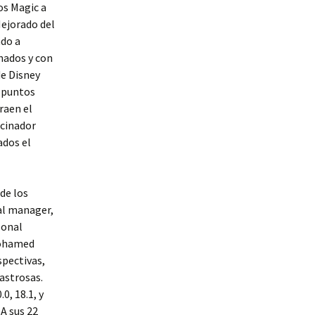
los Magic a
Mejorado del
ado a
chados y con
de Disney
s puntos
raen el
ocinador
ados el
de los
al manager,
sonal
 Mohamed
spectivas,
astrosas.
0, 18.1, y
A sus 22