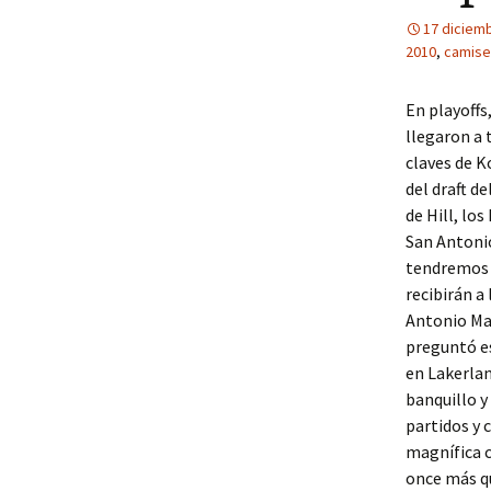
17 diciem
2010
,
camiset
En playoffs
llegaron a 
claves de K
del draft d
de Hill, lo
San Antonio
tendremos u
recibirán a
Antonio Mar
preguntó es
en Lakerlan
banquillo y
partidos y 
magnífica c
once más qu