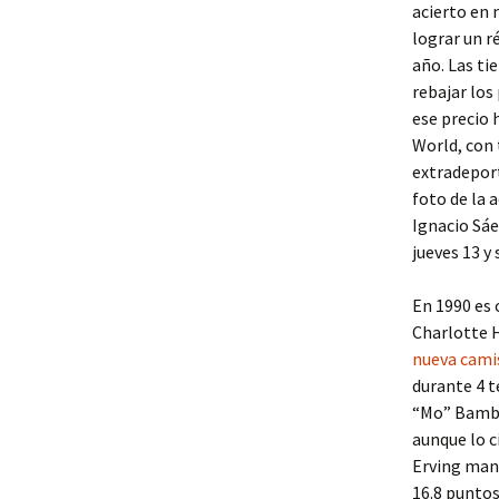
acierto en 
lograr un r
año. Las ti
rebajar los
ese precio 
World, con 
extradeport
foto de la 
Ignacio Sáe
jueves 13 y
En 1990 es 
Charlotte H
nueva cami
durante 4 t
“Mo” Bamba 
aunque lo c
Erving mant
16.8 puntos