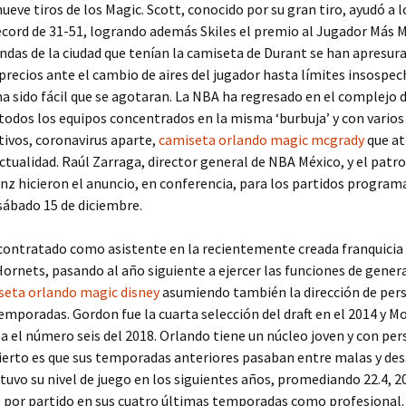
nueve tiros de los Magic. Scott, conocido por su gran tiro, ayudó a 
écord de 31-51, logrando además Skiles el premio al Jugador Más 
endas de la ciudad que tenían la camiseta de Durant se han apresur
 precios ante el cambio de aires del jugador hasta límites insospe
ha sido fácil que se agotaran. La NBA ha regresado en el complejo 
todos los equipos concentrados en la misma ‘burbuja’ y con vario
ivos, coronavirus aparte,
camiseta orlando magic mcgrady
que at
actualidad. Raúl Zarraga, director general de NBA México, y el patr
nz hicieron el anuncio, en conferencia, para los partidos program
 sábado 15 de diciembre.
contratado como asistente en la recientemente creada franquicia 
ornets, pasando al año siguiente a ejercer las funciones de gener
seta orlando magic disney
asumiendo también la dirección de per
emporadas. Gordon fue la cuarta selección del draft en el 2014 y
el número seis del 2018. Orlando tiene un núcleo joven y con per
ierto es que sus temporadas anteriores pasaban entre malas y des
uvo su nivel de juego en los siguientes años, promediando 22.4, 20.
 por partido en sus cuatro últimas temporadas como profesional. 