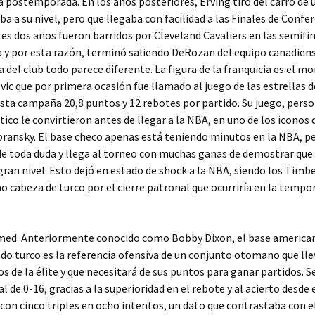
 postemporada. En los años posteriores, Erving tiró del carro de 
ba a su nivel, pero que llegaba con facilidad a las Finales de Confer
tes dos años fueron barridos por Cleveland Cavaliers en las semifi
 y por esta razón, terminó saliendo DeRozan del equipo canadiens
a del club todo parece diferente. La figura de la franquicia es el 
vic que por primera ocasión fue llamado al juego de las estrellas de
ta campaña 20,8 puntos y 12 rebotes por partido. Su juego, perso
ico le convirtieron antes de llegar a la NBA, en uno de los iconos d
ansky. El base checo apenas está teniendo minutos en la NBA, pe
de toda duda y llega al torneo con muchas ganas de demostrar que
gran nivel. Esto dejó en estado de shock a la NBA, siendo los Tim
 cabeza de turco por el cierre patronal que ocurriría en la tempo
ed. Anteriormente conocido como Bobby Dixon, el base america
do turco es la referencia ofensiva de un conjunto otomano que lle
os de la élite y que necesitará de sus puntos para ganar partidos. 
al de 0-16, gracias a la superioridad en el rebote y al acierto desde 
con cinco triples en ocho intentos, un dato que contrastaba con e