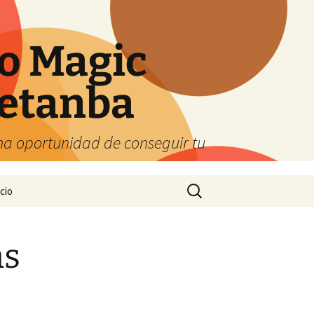
o Magic
etanba
ena oportunidad de conseguir tu
Buscar:
cio
as