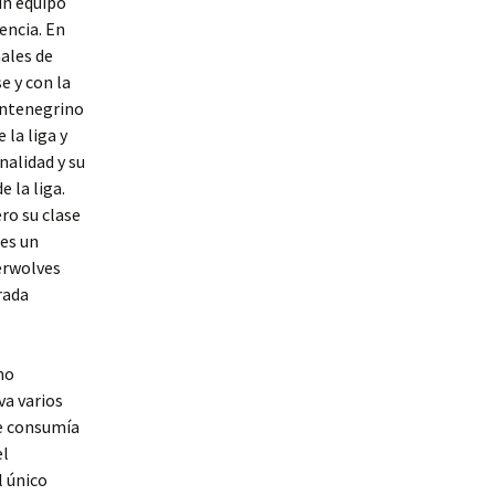
un equipo
encia. En
nales de
e y con la
montenegrino
 la liga y
nalidad y su
e la liga.
ro su clase
 es un
berwolves
rada
no
va varios
Se consumía
el
l único