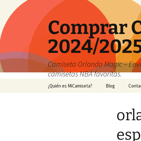
Comprar C
2024/2025
Camiseta Orlando Magic – Envío
camisetas NBA favoritas.
Saltar
¿Quién es MiCamiseta?
Blog
Conta
al
contenido
orl
esp