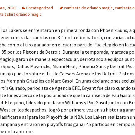
bre, 2020
Uncategorized
camiseta de orlando magic
,
camiseta o
a t shirt orlando magic
, los Lakers se enfrentaron en primera ronda con Phoenix Suns, a 
tener contra las cuerdas con 3-1 en la eliminatoria, con varias act
obe como el tiro ganador en el cuarto partido. Fue elegido en la c
el 85 por los Pistons de Detroit. Durante la temporada, marcada po
s Magic jugaron de manera espectacular, derrotando a equipos pun
 Spurs, Dallas Mavericks, Miami Heat, Phoenix Suns y Detroit Pist
n ojo puesto sobre el Little Caesars Arena de los Detroit Pistons
 los Memphis Grizzlies de Marc Gasol. En unas declaraciones exclus
tín Guirado, periodista de Agencia EFE, Bryant fue claro cuando se
te lunes acerca de la posibilidad de que la camiseta de Pau Gasol s
d. El equipo, liderado por Jason Williams y Pau Gasol junto con Br
 West en los despachos, logró por primera vez en su historia ganar
clasificarse así para los Playoffs de la NBA. Los Lakers realizaron u
ampaña y entraron en playoffs tras ganar 45 partidos en tempora
e en la anterior.