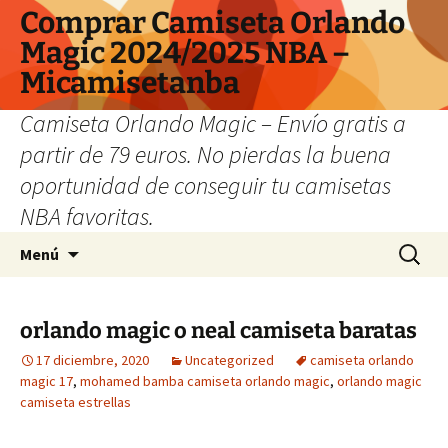
Comprar Camiseta Orlando
Magic 2024/2025 NBA –
Micamisetanba
Camiseta Orlando Magic – Envío gratis a
partir de 79 euros. No pierdas la buena
oportunidad de conseguir tu camisetas
NBA favoritas.
Saltar
Buscar:
Menú
al
contenido
orlando magic o neal camiseta baratas
17 diciembre, 2020
Uncategorized
camiseta orlando
magic 17
,
mohamed bamba camiseta orlando magic
,
orlando magic
camiseta estrellas