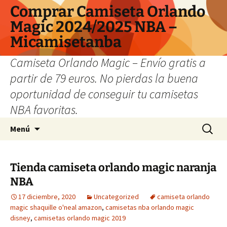
Comprar Camiseta Orlando
Magic 2024/2025 NBA –
Micamisetanba
Camiseta Orlando Magic – Envío gratis a
partir de 79 euros. No pierdas la buena
oportunidad de conseguir tu camisetas
NBA favoritas.
Saltar
Buscar:
Menú
al
contenido
Tienda camiseta orlando magic naranja
NBA
17 diciembre, 2020
Uncategorized
camiseta orlando
magic shaquille o'neal amazon
,
camisetas nba orlando magic
disney
,
camisetas orlando magic 2019