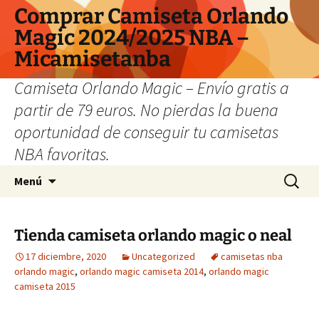
Comprar Camiseta Orlando
Magic 2024/2025 NBA –
Micamisetanba
Camiseta Orlando Magic – Envío gratis a
partir de 79 euros. No pierdas la buena
oportunidad de conseguir tu camisetas
NBA favoritas.
Saltar
Buscar:
Menú
al
contenido
Tienda camiseta orlando magic o neal
17 diciembre, 2020
Uncategorized
camisetas nba
orlando magic
,
orlando magic camiseta 2014
,
orlando magic
camiseta 2015