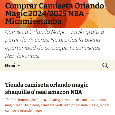
Comprar Camiseta Orlando
Magic 2024/2025 NBA –
Micamisetanba
Camiseta Orlando Magic – Envío gratis a
partir de 79 euros. No pierdas la buena
oportunidad de conseguir tu camisetas
NBA favoritas.
Saltar
Buscar:
Menú
al
contenido
Tienda camiseta orlando magic
shaquille o’neal amazon NBA
17 diciembre, 2020
Uncategorized
camiseta orlando
magic shaquille o neal
,
camiseta victir oladipo orlando magic
,
o'neal
camiseta orlando magic