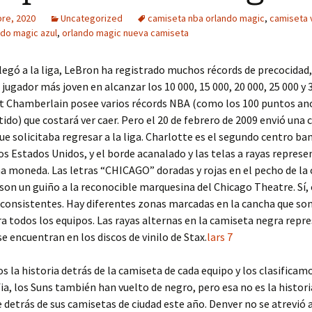
bre, 2020
Uncategorized
camiseta nba orlando magic
,
camiseta 
ndo magic azul
,
orlando magic nueva camiseta
legó a la liga, LeBron ha registrado muchos récords de precocidad
l jugador más joven en alcanzar los 10 000, 15 000, 20 000, 25 000 y 
lt Chamberlain posee varios récords NBA (como los 100 puntos an
tido) que costará ver caer. Pero el 20 de febrero de 2009 envió una c
ue solicitaba regresar a la liga. Charlotte es el segundo centro b
os Estados Unidos, y el borde acanalado y las telas a rayas represe
a moneda. Las letras “CHICAGO” doradas y rojas en el pecho de la
s son un guiño a la reconocible marquesina del Chicago Theatre. Sí, 
onsistentes. Hay diferentes zonas marcadas en la cancha que son
 todos los equipos. Las rayas alternas en la camiseta negra repr
se encuentran en los discos de vinilo de Stax.
lars 7
 la historia detrás de la camiseta de cada equipo y los clasificamo
fia, los Suns también han vuelto de negro, pero esa no es la histor
detrás de sus camisetas de ciudad este año. Denver no se atrevió a