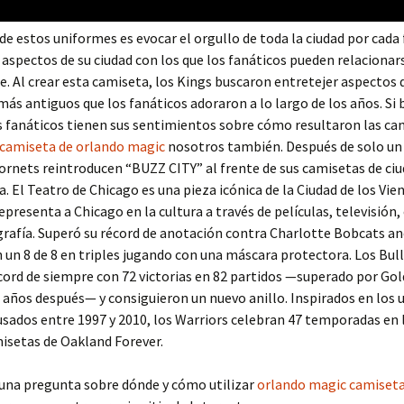
 de estos uniformes es evocar el orgullo de toda la ciudad por cada 
spectos de su ciudad con los que los fanáticos pueden relacionar
se. Al crear esta camiseta, los Kings buscaron entretejer aspectos 
ás antiguos que los fanáticos adoraron a lo largo de los años. Si 
s fanáticos tienen sus sentimientos sobre cómo resultaron las ca
camiseta de orlando magic
nosotros también. Después de solo un 
Hornets reintroducen “BUZZ CITY” al frente de sus camisetas de ci
. El Teatro de Chicago es una pieza icónica de la Ciudad de los Vien
presenta a Chicago en la cultura a través de películas, televisión,
grafía. Superó su récord de anotación contra Charlotte Bobcats a
 un 8 de 8 en triples jugando con una máscara protectora. Los Bul
cord de siempre con 72 victorias en 82 partidos —superado por Go
 años después— y consiguieron un nuevo anillo. Inspirados en los
usados entre 1997 y 2010, los Warriors celebran 47 temporadas en 
isetas de Oakland Forever.
guna pregunta sobre dónde y cómo utilizar
orlando magic camiseta