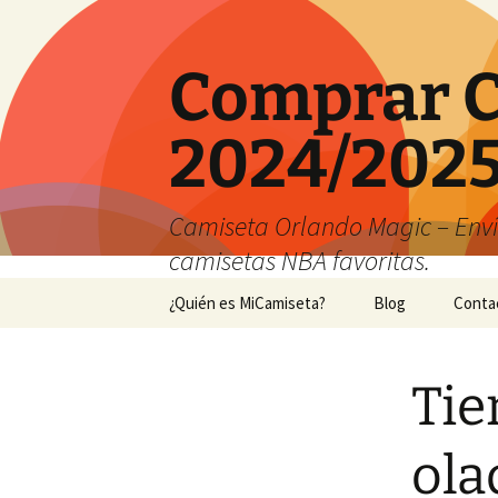
Comprar C
2024/2025
Camiseta Orlando Magic – Envío
camisetas NBA favoritas.
Saltar
¿Quién es MiCamiseta?
Blog
Conta
al
contenido
Tie
ola