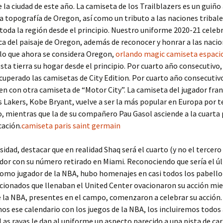
 la ciudad de este año. La camiseta de los Trailblazers es un guiño 
la topografía de Oregon, así como un tributo a las naciones tribal
 toda la región desde el principio. Nuestro uniforme 2020-21 celebr
ca del paisaje de Oregon, además de reconocer y honrar a las naci
 lo que ahora se considera Oregon,
orlando magic camiseta espaci
sta tierra su hogar desde el principio. Por cuarto año consecutivo, 
uperado las camisetas de City Edition. Por cuarto año consecutivo
en con otra camiseta de “Motor City”. La camiseta del jugador fran
 Lakers, Kobe Bryant, vuelve a ser la más popular en Europa por t
, mientras que la de su compañero Pau Gasol asciende a la cuarta 
cación.
camiseta paris saint germain
idad, destacar que en realidad Shaq será el cuarto (y no el tercer
ador con su número retirado en Miami. Reconociendo que sería el ú
omo jugador de la NBA, hubo homenajes en casi todos los pabello
ficionados que llenaban el United Center ovacionaron su acción mie
e la NBA, presentes en el campo, comenzaron a celebrar su acción.
s ese calendario con los juegos de la NBA, los incluiremos todos
 Las rayas le dan al uniforme un aspecto parecido a una pista de carr