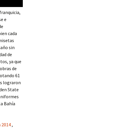
franquicia,
se e
de
bien cada
misetas
año sin
udad de
tos, ya que
 obras de
notando 61
ls lograron
lden State
 uniformes
la Bahía
 2014
,