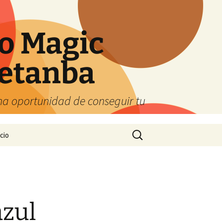
o Magic
etanba
ena oportunidad de conseguir tu
Buscar:
cio
azul