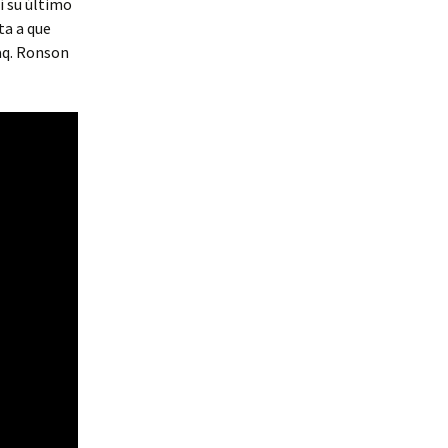
lí su último
ta a que
haq. Ronson