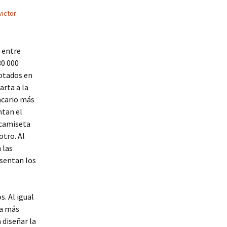
victor
, entre
30 000
otados en
arta a la
ancario más
ntan el
 camiseta
otro. Al
 las
esentan los
s. Al igual
ia más
 diseñar la