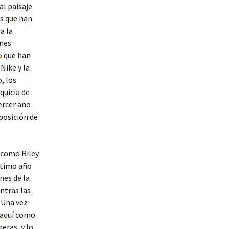
al paisaje
es que han
a la
ones
o
que han
Nike y la
, los
quicia de
ercer año
posición de
o como Riley
ltimo año
nes de la
ntras las
 Una vez
 aquí como
eras, y lo