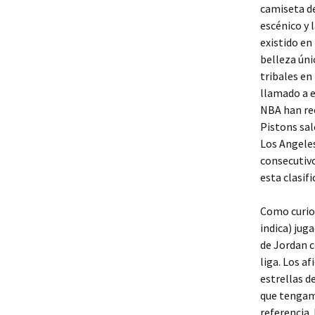
camiseta de
escénico y 
existido en
belleza úni
tribales en
llamado a e
NBA han rec
Pistons sal
Los Angeles
consecutivo
esta clasifi
Como curios
indica) jug
de Jordan c
liga. Los a
estrellas d
que tengamo
referencia.