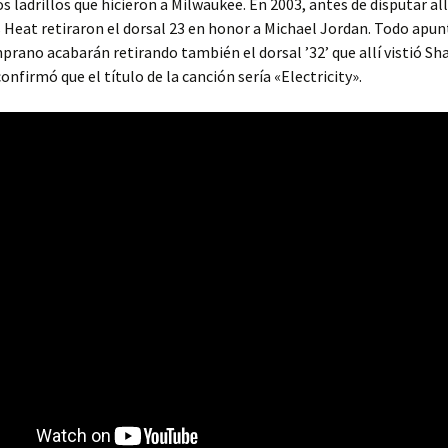
os ladrillos que hicieron a Milwaukee. En 2003, antes de disputar al
s Heat retiraron el dorsal 23 en honor a Michael Jordan. Todo apun
prano acabarán retirando también el dorsal ’32’ que allí vistió S
onfirmó que el título de la canción sería «Electricity».