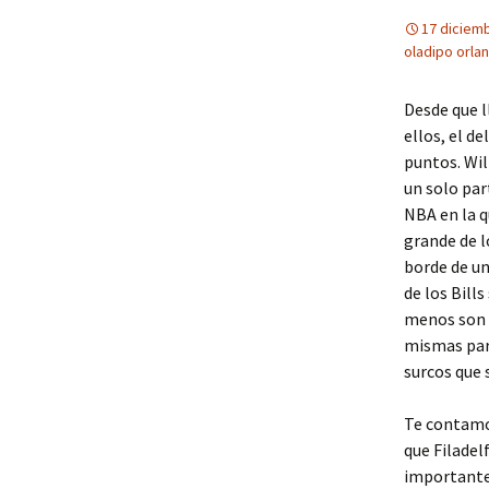
17 diciem
oladipo orla
Desde que l
ellos, el de
puntos. Wi
un solo par
NBA en la q
grande de l
borde de un
de los Bill
menos son c
mismas para
surcos que 
Te contamos
que Filadel
importante 