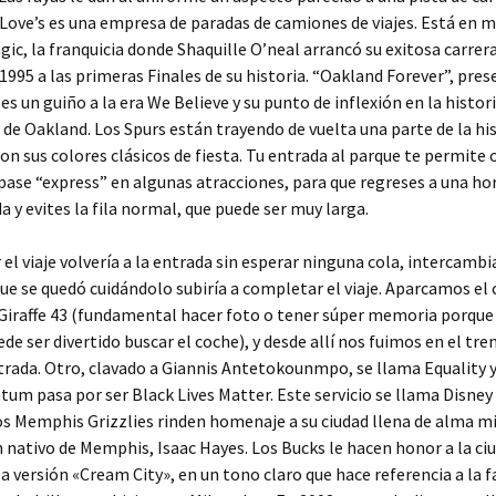
 Love’s es una empresa de paradas de camiones de viajes. Está en 
ic, la franquicia donde Shaquille O’neal arrancó su exitosa carrera 
1995 a las primeras Finales de su historia. “Oakland Forever”, pre
s un guiño a la era We Believe y su punto de inflexión en la histori
de Oakland. Los Spurs están trayendo de vuelta una parte de la his
con sus colores clásicos de fiesta. Tu entrada al parque te permite
pase “express” en algunas atracciones, para que regreses a una ho
 y evites la fila normal, que puede ser muy larga.
 el viaje volvería a la entrada sin esperar ninguna cola, intercamb
 que se quedó cuidándolo subiría a completar el viaje. Aparcamos el 
Giraffe 43 (fundamental hacer foto o tener súper memoria porque 
de ser divertido buscar el coche), y desde allí nos fuimos en el tre
trada. Otro, clavado a Giannis Antetokounmpo, se llama Equality y
tum pasa por ser Black Lives Matter. Este servicio se llama Disne
os Memphis Grizzlies rinden homenaje a su ciudad llena de alma m
 nativo de Memphis, Isaac Hayes. Los Bucks le hacen honor a la ciu
a versión «Cream City», en un tono claro que hace referencia a la 