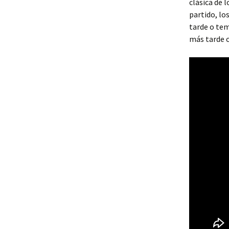
clásica de l
partido, lo
tarde o tem
más tarde c