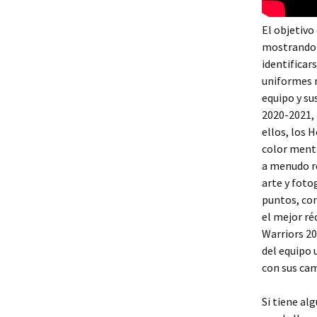
El objetivo
mostrando a
identificar
uniformes m
equipo y su
2020-2021,
ellos, los 
color menta
a menudo re
arte y foto
puntos, con
el mejor ré
Warriors 20
del equipo 
con sus cam
Si tiene al