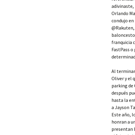
adivinaste,
Orlando Mag
condujo en 
@Rakuten, e
baloncesto 
franquicia 
FastPass o 
determinada
Al terminar
Oliver y el
parking de 
después pue
hasta la en
a Jayson Ta
Este año, l
honran a un
presentan l