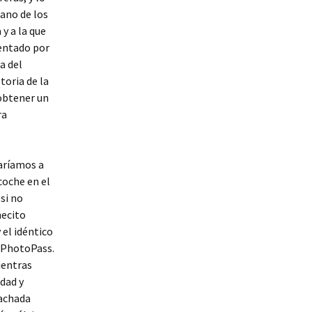
mano de los
y a la que
sentado por
a del
toria de la
 obtener un
ra
iaríamos a
coche en el
si no
necito
 el idéntico
y PhotoPass.
ientras
dad y
fachada