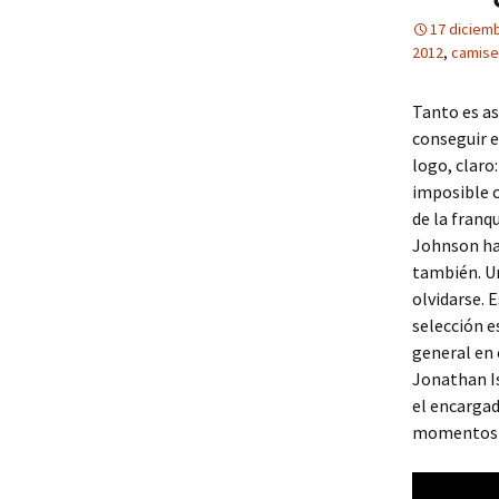
17 diciem
2012
,
camiset
Tanto es as
conseguir e
logo, claro
imposible c
de la franq
Johnson ha 
también. Un
olvidarse. 
selección e
general en 
Jonathan Is
el encargado
momentos má