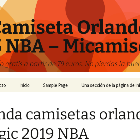
amiseta Orland
 NBA – Micamis
 gratis a partir de 79 euros. No pierdas la bu
cto
Inicio
Sample Page
Una sección de la página de ini
nda camisetas orlan
ic 2019 NBA