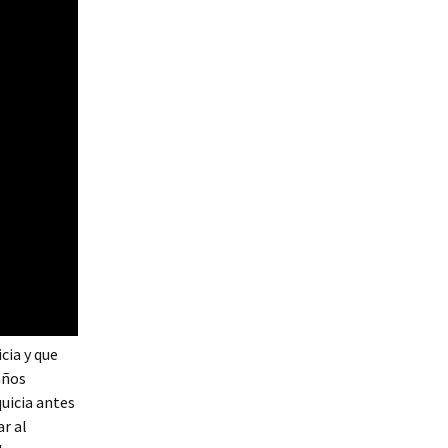
cia y que
años
quicia antes
ar al