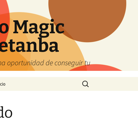
o Magic
etanba
ena oportunidad de conseguir tu
Buscar:
cio
do