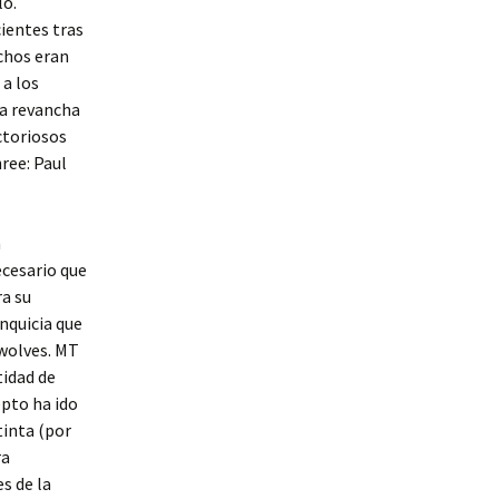
lo.
ientes tras
chos eran
 a los
na revancha
ictoriosos
ree: Paul
n
ecesario que
ra su
anquicia que
rwolves. MT
tidad de
epto ha ido
tinta (por
ra
es de la