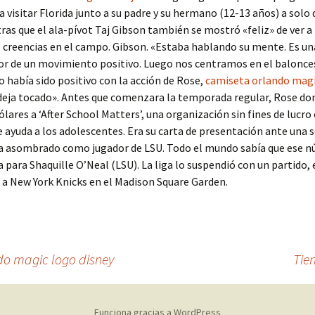
a visitar Florida junto a su padre y su hermano (12-13 años) a solo 
tras que el ala-pívot Taj Gibson también se mostró «feliz» de ver a
 creencias en el campo. Gibson. «Estaba hablando su mente. Es u
or de un movimiento positivo. Luego nos centramos en el balonces
 había sido positivo con la acción de Rose,
camiseta orlando magi
deja tocado». Antes que comenzara la temporada regular, Rose do
ólares a ‘After School Matters’, una organización sin fines de lucro
 ayuda a los adolescentes. Era su carta de presentación ante una s
ía asombrado como jugador de LSU. Todo el mundo sabía que ese 
a para Shaquille O’Neal (LSU). La liga lo suspendió con un partido, 
a New York Knicks en el Madison Square Garden.
o magic logo disney
Tie
Funciona gracias a WordPress