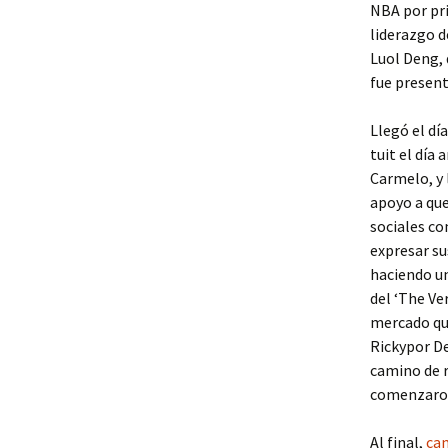
NBA por pri
liderazgo d
Luol Deng, 
fue present
Llegó el dí
tuit el día 
Carmelo, y 
apoyo a que
sociales co
expresar su
haciendo un
del ‘The Ve
mercado qu
Rickypor D
camino de r
comenzaron
Al final,
cam