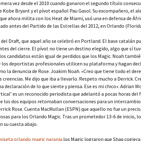
mera vez desde el 2010 cuando ganaron el segundo título consecut
e Kobe Bryant y el pívot español Pau Gasol. Su excompañero, el al
que ahora milita con los Heat de Miami, usó una en defensa de Áfr
ado antes del Partido de las Estrellas del 2012, en Orlando (Florida
a del Draft, que aquel año se celebró en Portland. El base catalán p
antes del cierre. El pívot no tiene un destino elegido, algo que sí tuv
los candidatos están igual de perdidos que los Magic. Noah tambié
 los deportistas profesionales utilicen su plataforma y hagan dec
mo la denuncia de Rose. Joakim Noah. «Creo que tiene todo el der
s creencias. Me dijo que iba a llevarlo. Respeto mucho a Derrick. Cr
a declaración de lo que siente y piensa. Ese es mi chico». Adrian 
rtical’ es un reconocido periodista que adelantó a pocas horas del f
e los dos equipos retomaban conversaciones para un intercambio
errick Rose. Cuenta MacMullan (ESPN) que aquello no fue un prec
osas para los Orlando Magic. Tras un prometedor 13-6 de inicio, l
 su cuesta abajo.
iseta orlando magic naranja
los Magic lograron que Shaq cogiera