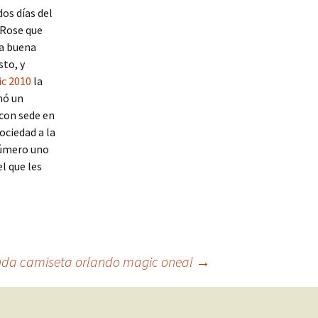
dos días del
 Rose que
na buena
to, y
c 2010
la
nó un
 con sede en
ociedad a la
número uno
el que les
nda camiseta orlando magic oneal
→