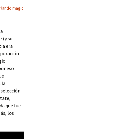
rlando magic
 a
 (y su
cia era
orporación
gic
por eso
ue
 la
 selección
State,
ida que fue
zás, los