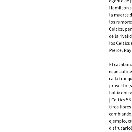
agente de p
Hamilton se
la muerte d
los rumores
Celtics, pe
de la rivali
los Celtic
Pierce, Ray
El catalán 
especialmen
cada franqu
proyecto (s
había entra
| Celtics 5
tiros libre
cambiando, 
ejemplo, cu
disfrutarlo)