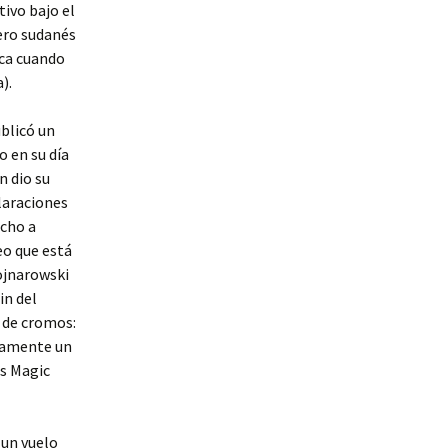
ivo bajo el
ero sudanés
ica cuando
).
ublicó un
o en su día
n dio su
laraciones
echo a
eo que está
Wojnarowski
in del
 de cromos:
isamente un
os Magic
 un vuelo