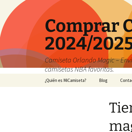
Comprar C
2024/2025
Camiseta Orlando Magic – Envío
camisetas NBA favoritas.
Saltar
¿Quién es MiCamiseta?
Blog
Conta
al
contenido
Tie
mag