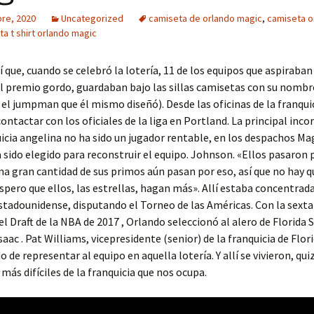
bre, 2020
Uncategorized
camiseta de orlando magic
,
camiseta o
a t shirt orlando magic
í que, cuando se celebró la lotería, 11 de los equipos que aspiraban
l premio gordo, guardaban bajo las sillas camisetas con su nombre
: el jumpman que él mismo diseñó). Desde las oficinas de la franqui
ontactar con los oficiales de la liga en Portland. La principal inc
uicia angelina no ha sido un jugador rentable, en los despachos Ma
sido elegido para reconstruir el equipo. Johnson. «Ellos pasaron 
a gran cantidad de sus primos aún pasan por eso, así que no hay q
Espero que ellos, las estrellas, hagan más». Allí estaba concentrada
stadounidense, disputando el Torneo de las Américas. Con la sexta
el Draft de la NBA de 2017 , Orlando seleccionó al alero de Florida 
aac . Pat Williams, vicepresidente (senior) de la franquicia de Flor
 de representar al equipo en aquella lotería. Y allí se vivieron, qui
s difíciles de la franquicia que nos ocupa.