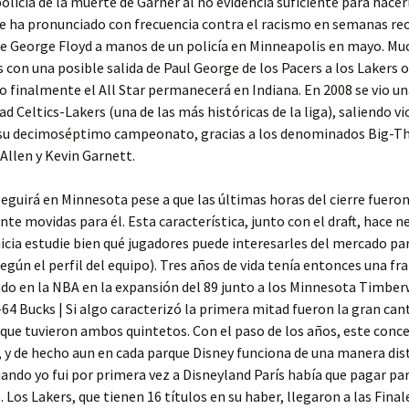
olicía de la muerte de Garner al no evidencia suficiente para hacer
 ha pronunciado con frecuencia contra el racismo en semanas rec
e George Floyd a manos de un policía en Minneapolis en mayo. Mu
 con una posible salida de Paul George de los Pacers a los Lakers o
ro finalmente el All Star permanecerá en Indiana. En 2008 se vio u
dad Celtics-Lakers (una de las más históricas de la liga), saliendo v
s su decimoséptimo campeonato, gracias a los denominados Big-Th
 Allen y Kevin Garnett.
seguirá en Minnesota pese a que las últimas horas del cierre fuero
te movidas para él. Esta característica, junto con el draft, hace n
icia estudie bien qué jugadores puede interesarles del mercado pa
egún el perfil del equipo). Tres años de vida tenía entonces una fr
do en la NBA en la expansión del 89 junto a los Minnesota Timbe
8-64 Bucks | Si algo caracterizó la primera mitad fueron la gran can
s que tuvieron ambos quintetos. Con el paso de los años, este conc
y de hecho aun en cada parque Disney funciona de una manera dis
ando yo fui por primera vez a Disneyland París había que pagar pa
. Los Lakers, que tienen 16 títulos en su haber, llegaron a las Final