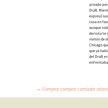
privado par
Draft. Mien
expresó sus
cosa en fav
aunque todo
derrota te 
millón de d
Chicago que
que ya hab
del Draft er
enfrentaba 
Navegación
←
Comprar comprar camiseta orland
de