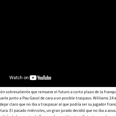
ón sobresaliente que remueve el futuro a corto plazo de la franqui
tuarle junto a Pau Gasol de cara a un posible traspaso. Williams 24 
dejar claro que no iba a traspasar al que podría ser su jugador fran
tara. El pasado miércoles, un gran jurado decidió que no iba a acus