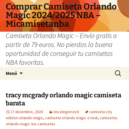
Comprar Camiseta Orlando
Magic 2024/2025 NBA –
Micamisetanba
Camiseta Orlando Magic – Envío gratis a
partir de 79 euros. No pierdas la buena
oportunidad de conseguir tu camisetas
NBA favoritas.
Saltar
Buscar:
Menú
al
contenido
tracy mcgrady orlando magic camiseta
barata
17 diciembre, 2020
Uncategorized
camiseta city
edition orlando magic
,
camiseta orlando magic o neal
,
camisetas
orlando magic tus camisetas