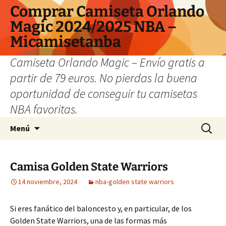
Comprar Camiseta Orlando
Magic 2024/2025 NBA –
Micamisetanba
Camiseta Orlando Magic – Envío gratis a
partir de 79 euros. No pierdas la buena
oportunidad de conseguir tu camisetas
NBA favoritas.
Saltar
Buscar:
Menú
al
contenido
Camisa Golden State Warriors
14 noviembre, 2024
nba-golden state warriors
Si eres fanático del baloncesto y, en particular, de los
Golden State Warriors, una de las formas más