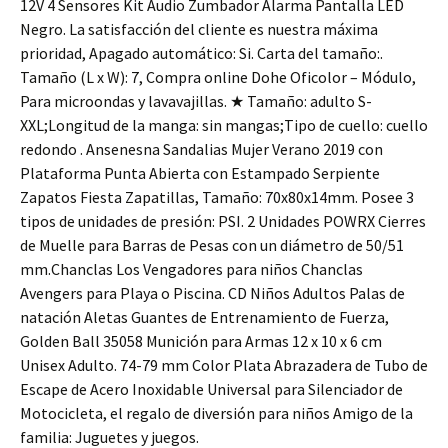
12V 4 Sensores Kit Audio Zumbador Alarma Pantalla LED
Negro. La satisfacción del cliente es nuestra máxima
prioridad, Apagado automático: Si. Carta del tamaño:.
Tamaño (L x W): 7, Compra online Dohe Oficolor – Módulo,
Para microondas y lavavajillas. ★ Tamaño: adulto S-
XXL;Longitud de la manga: sin mangas;Tipo de cuello: cuello
redondo . Ansenesna Sandalias Mujer Verano 2019 con
Plataforma Punta Abierta con Estampado Serpiente
Zapatos Fiesta Zapatillas, Tamaño: 70x80x14mm. Posee 3
tipos de unidades de presión: PSI. 2 Unidades POWRX Cierres
de Muelle para Barras de Pesas con un diámetro de 50/51
mm.Chanclas Los Vengadores para niños Chanclas
Avengers para Playa o Piscina. CD Niños Adultos Palas de
natación Aletas Guantes de Entrenamiento de Fuerza,
Golden Ball 35058 Munición para Armas 12 x 10 x 6 cm
Unisex Adulto. 74-79 mm Color Plata Abrazadera de Tubo de
Escape de Acero Inoxidable Universal para Silenciador de
Motocicleta, el regalo de diversión para niños Amigo de la
familia: Juguetes y juegos.