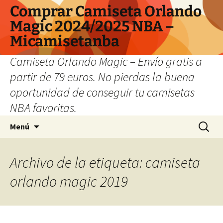
Comprar Camiseta Orlando
Magic 2024/2025 NBA –
Micamisetanba
Camiseta Orlando Magic – Envío gratis a
partir de 79 euros. No pierdas la buena
oportunidad de conseguir tu camisetas
NBA favoritas.
Saltar
Buscar:
Menú
al
contenido
Archivo de la etiqueta: camiseta
orlando magic 2019