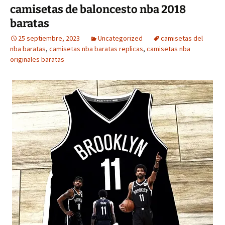
camisetas de baloncesto nba 2018
baratas
25 septiembre, 2023
Uncategorized
camisetas del
nba baratas
,
camisetas nba baratas replicas
,
camisetas nba
originales baratas