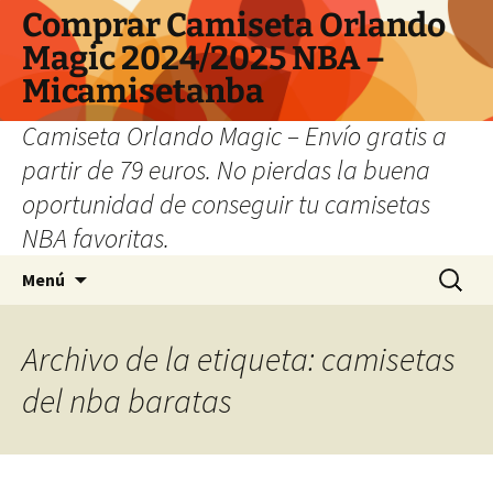
Comprar Camiseta Orlando
Magic 2024/2025 NBA –
Micamisetanba
Camiseta Orlando Magic – Envío gratis a
partir de 79 euros. No pierdas la buena
oportunidad de conseguir tu camisetas
NBA favoritas.
Saltar
Buscar:
Menú
al
contenido
Archivo de la etiqueta: camisetas
del nba baratas