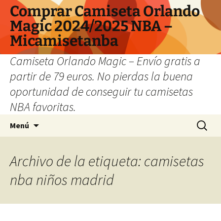
Comprar Camiseta Orlando
Magic 2024/2025 NBA –
Micamisetanba
Camiseta Orlando Magic – Envío gratis a
partir de 79 euros. No pierdas la buena
oportunidad de conseguir tu camisetas
NBA favoritas.
Saltar
Buscar:
Menú
al
contenido
Archivo de la etiqueta: camisetas
nba niños madrid