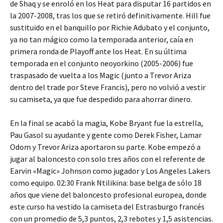
de Shaq y se enroló en los Heat para disputar 16 partidos en
la 2007-2008, tras los que se retiró definitivamente. Hill fue
sustituido en el banquillo por Richie Adubato y el conjunto,
ya no tan mágico como la temporada anterior, caía en
primera ronda de Playoff ante los Heat. En su última
temporada en el conjunto neoyorkino (2005-2006) fue
traspasado de vuelta a los Magic (junto a Trevor Ariza
dentro del trade por Steve Francis), pero no volvió a vestir
su camiseta, ya que fue despedido para ahorrar dinero.
En la final se acabó la magia, Kobe Bryant fue la estrella,
Pau Gasol su ayudante y gente como Derek Fisher, Lamar
Odom y Trevor Ariza aportaron su parte. Kobe empezó a
jugar al baloncesto con solo tres años con el referente de
Earvin «Magic» Johnson como jugador y Los Angeles Lakers
como equipo. 02:30 Frank Ntilikina: base belga de sólo 18
años que viene del baloncesto profesional europea, donde
este curso ha vestido la camiseta del Estrasburgo francés
con un promedio de 5,3 puntos, 2,3 rebotes y 1,5 asistencias.