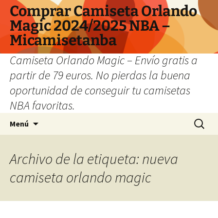
Comprar Camiseta Orlando
Magic 2024/2025 NBA –
Micamisetanba
Camiseta Orlando Magic – Envío gratis a
partir de 79 euros. No pierdas la buena
oportunidad de conseguir tu camisetas
NBA favoritas.
Saltar
Buscar:
Menú
al
contenido
Archivo de la etiqueta: nueva
camiseta orlando magic