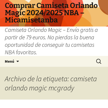
Comprar Camiseta Orlando
Magic 2024/2025 NBA –
Micamisetanba
Camiseta Orlando Magic – Envío gratis a
partir de 79 euros. No pierdas la buena
oportunidad de conseguir tu camisetas
NBA favoritas.
Saltar
Buscar:
Menú
al
contenido
Archivo de la etiqueta: camiseta
orlando magic mcgrady