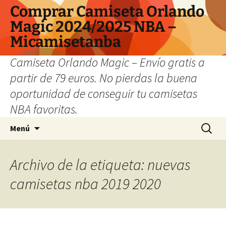
Comprar Camiseta Orlando
Magic 2024/2025 NBA –
Micamisetanba
Camiseta Orlando Magic – Envío gratis a
partir de 79 euros. No pierdas la buena
oportunidad de conseguir tu camisetas
NBA favoritas.
Saltar
Buscar:
Menú
al
contenido
Archivo de la etiqueta: nuevas
camisetas nba 2019 2020