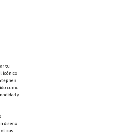
ar tu
l icónico
 Stephen
tido como
omodidad y
s
un diseño
énticas