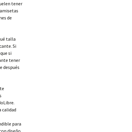
uelen tener
camisetas
nes de
ué talla
cante. Si
que si
ante tener
te después
ate
s
oLibre.
a calidad
ndible para
 con diseño