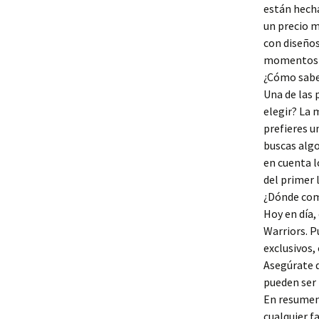
están hecha
un precio m
con diseños
momentos i
¿Cómo saber
Una de las 
elegir? La 
prefieres u
buscas alg
en cuenta 
del primer 
¿Dónde com
Hoy en día,
Warriors. P
exclusivos,
Asegúrate d
pueden ser 
En resumen,
cualquier f