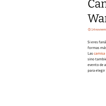
Cam
War
14 noviem
Si eres fan
formas más 
Las
camisa 
sino tambié
evento de a
para elegir