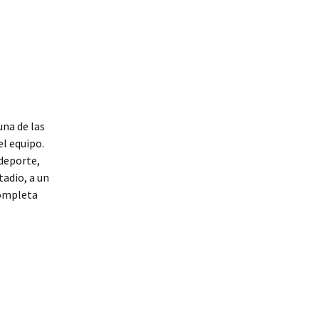
una de las
l equipo.
 deporte,
tadio, a un
completa