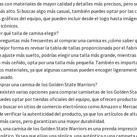
s con materiales de mayor calidad y detalles más precisos, pero s
ás alto. Si buscas algo más casual, también puedes optar por las 
 gráficos del equipo, que pueden incluir desde el logo hasta imáge
cónicos.
 qué talla de camisa elegir?
preguntas más frecuentes al comprar una camisa es ¿cómo saber q
mejor forma es revisar la tabla de tallas proporcionada por el fabri
n ajuste más suelto, podrías elegir una talla más grande, mientras 
o más ceñido, opta por una talla más pequeña. También es import
los materiales, ya que algunas camisas pueden encoger ligeramen
lavado.
prar una camisa de los Golden State Warriors?
 existen varias opciones para comprar camisetas de los Golden St
uedes optar por tiendas oficiales del equipo, que ofrecen producto
 o buscar en sitios de comercio electrónico como Amazon o Mercad
e verificar la autenticidad del producto, ya que los artículos de alt
más caros, pero garantizan una mayor durabilidad.
 una camisa de los Golden State Warriors es una prenda impresci
anático. Ya sea que elijas una réplica, una auténtica o una camiseta