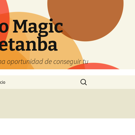
o Magic
etanba
ena oportunidad de conseguir tu
Buscar:
cio