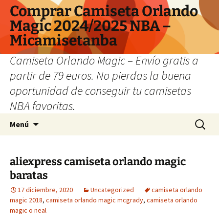
Comprar Camiseta Orlando
Magic 2024/2025 NBA –
Micamisetanba
Camiseta Orlando Magic – Envío gratis a
partir de 79 euros. No pierdas la buena
oportunidad de conseguir tu camisetas
NBA favoritas.
Saltar
Buscar:
Menú
al
contenido
aliexpress camiseta orlando magic
baratas
17 diciembre, 2020
Uncategorized
camiseta orlando
magic 2018
,
camiseta orlando magic mcgrady
,
camiseta orlando
magic o neal