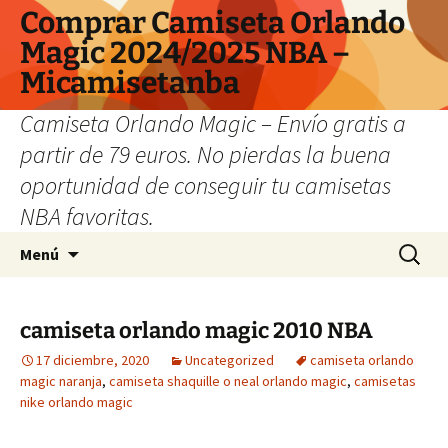
Comprar Camiseta Orlando
Magic 2024/2025 NBA –
Micamisetanba
Camiseta Orlando Magic – Envío gratis a
partir de 79 euros. No pierdas la buena
oportunidad de conseguir tu camisetas
NBA favoritas.
Saltar
Buscar:
Menú
al
contenido
camiseta orlando magic 2010 NBA
17 diciembre, 2020
Uncategorized
camiseta orlando
magic naranja
,
camiseta shaquille o neal orlando magic
,
camisetas
nike orlando magic