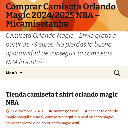
Comprar Camiseta Orlando
Magic 2024/2025 NBA –
Micamisetanba
Camiseta Orlando Magic – Envío gratis a
partir de 79 euros. No pierdas la buena
oportunidad de conseguir tu camisetas
NBA favoritas.
Saltar
Buscar:
Menú
al
contenido
Tienda camiseta t shirt orlando magic
NBA
17 diciembre, 2020
Uncategorized
camiseta orlando
magic shaquille o neal
,
camiseta shaquille o neal orlando magic
,
camiseta victor oladipo orlando magic azul