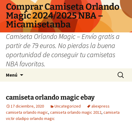
Comprar Camiseta Orlando
Magic 2024/2025 NBA –
Micamisetanba
Camiseta Orlando Magic – Envío gratis a
partir de 79 euros. No pierdas la buena
oportunidad de conseguir tu camisetas
NBA favoritas.
Saltar
Buscar:
Menú
al
contenido
camiseta orlando magic ebay
17 diciembre, 2020
Uncategorized
aliexpress
camiseta orlando magic
,
camiseta orlando magic 2012
,
camiseta
victir oladipo orlando magic