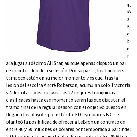
ig
ió
a
K
o
b
e
p
ara jugar su décimo All Star, aunque apenas disputó un par
de minutos debido a su lesión. Por su parte, los Thunders
tampoco están en su mejor momento y es que, tras la
lesión del escolta André Roberson, acumulan solo 1 victoria
y 4 derrotas consecutivas. Las 22 mejores franquicias
clasificadas hasta ese momento serán las que disputen el
tramo final de la regular season con el objetivo puesto en
llegar a los playoffs por el título. El Olympiacos B.C. se
planteó la posibilidad de ofrecer a LeBron un contrato de
entre 40 y 50 millones de dólares por temporada a partir del
2010, momento en que finalizaba su contrato. En 2008 fue