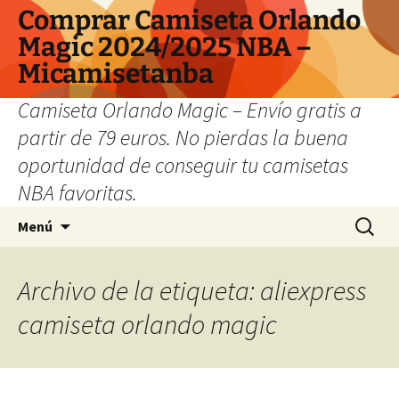
Comprar Camiseta Orlando
Magic 2024/2025 NBA –
Micamisetanba
Camiseta Orlando Magic – Envío gratis a
partir de 79 euros. No pierdas la buena
oportunidad de conseguir tu camisetas
NBA favoritas.
Saltar
Buscar:
Menú
al
contenido
Archivo de la etiqueta: aliexpress
camiseta orlando magic