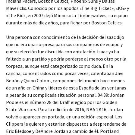
Indiana Pacers, Boston Celtics, Phoenix Suns y Dallas
Mavericks. Conocido por los apodos «The Big Ticket», «KG» y
«The Kid», en 2007 dejó Minnesota Timberwolves, su equipo
durante más de diez años, para fichar por Boston Celtics.
Una persona con conocimiento de la decisión de Isaac dijo
que no era una sorpresa para sus compañeros de equipo y
que su elección fue discutida con antelación. Isaac ya ha
faltado a un partido y podría perderse al menos otro por la
torpeza, aunque está categorizado como duda. En la
cancha, concentrados como pocas veces, calentaban Javi
Beirán y Quino Colom, campeones del mundo hace menos
de un año en China y líderes de esta España de las ventanas
a pesar de su complicada situación personal. 04.39: Jordan
Poole es el número 28 del Draft elegido por los Golden
State Warriors. Para la edición de 2016, NBA 2K16, Jordan
volvió a aparecer en portada, en una edición especial. Los
Clippers le quieren y estarían dispuestos a desprenderse de
Eric Bledsoe y DeAndre Jordan a cambio de él. Portland