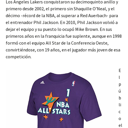
Los Angeles Lakers conquistaron su decimoquinto anillo y
primero desde 2002, el primero sin Shaquille O’Neal, y el
décimo -récord de la NBA, al superar a Red Auerbach- para
el entrenador Phil Jackson. En 2010, Phil Jackson volvió a
dejar el equipo y su puesto lo ocupó Mike Brown. En sus
primeros años en la franquicia fue suplente, aunque en 1998
formó con el equipo All Star de la Conferencia Oeste,
convirtiéndose, con 19 años, en el jugador más joven de esa
competición.
E
l
p
ú
b
li
c
o
el