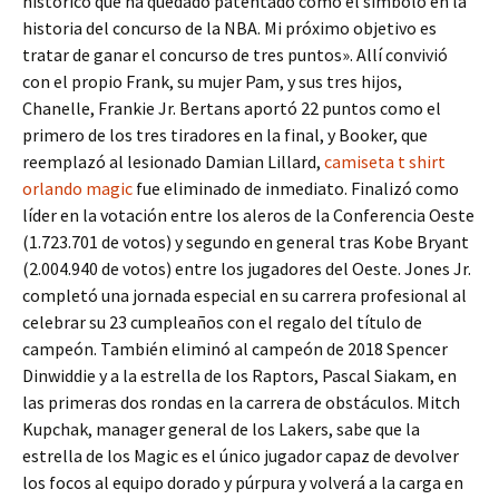
histórico que ha quedado patentado como el símbolo en la
historia del concurso de la NBA. Mi próximo objetivo es
tratar de ganar el concurso de tres puntos». Allí convivió
con el propio Frank, su mujer Pam, y sus tres hijos,
Chanelle, Frankie Jr. Bertans aportó 22 puntos como el
primero de los tres tiradores en la final, y Booker, que
reemplazó al lesionado Damian Lillard,
camiseta t shirt
orlando magic
fue eliminado de inmediato. Finalizó como
líder en la votación entre los aleros de la Conferencia Oeste
(1.723.701 de votos) y segundo en general tras Kobe Bryant
(2.004.940 de votos) entre los jugadores del Oeste. Jones Jr.
completó una jornada especial en su carrera profesional al
celebrar su 23 cumpleaños con el regalo del título de
campeón. También eliminó al campeón de 2018 Spencer
Dinwiddie y a la estrella de los Raptors, Pascal Siakam, en
las primeras dos rondas en la carrera de obstáculos. Mitch
Kupchak, manager general de los Lakers, sabe que la
estrella de los Magic es el único jugador capaz de devolver
los focos al equipo dorado y púrpura y volverá a la carga en