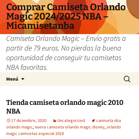
Comprar Camiseta Orlando
Magic 2024/2025 NBA –
Micamisetanba
Camiseta Orlando Magic – Envío gratis a
partir de 79 euros. No pierdas la buena
oportunidad de conseguir tu camisetas
NBA favoritas.
Saltar
Buscar:
Menú
al
contenido
Tienda camiseta orlando magic 2010
NBA
17 diciembre, 2020
Uncategorized
camiseta nba
orlando magic
,
nueva camiseta orlando magic disney
,
orlando
magic camisetas especial 2018