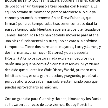
Boston no falló. Los Trail Blazers adquieren a Enes Kanter
de Boston en un traspaso a tres bandas con Memphis. El
equipo texano de momento parece aferrarse a lo que ya
conoce y anunció la renovación de Drew Eubanks, que
firmará por tres temporadas tras tener contrato dual la
pasada temporada. Mientras esperan la posible llegada de
James Harden, los Nets han decidido moverse para atar a
una pieza fundamental en su equipo de cara a la próxima
temporada. Tiene dos hermanos mayores, Larry y James, y
dos hermanas, una mayor (Delores) y otra pequeña
(Roslyn). A ti no te costará nada extra y a nosotros nos
darán una pequeña comisión con tus reservas ¡ Si ya tienes
decidido que quieres ir a Walt Disney World, primero mis
felicitaciones, es una gran elección, y segundo, prepárate
porque ahora toca saber más sobre este mundo para que
puedas aprovecharlo al máximo.
Con un gran día para Giannis y Harden, Houston y los Bucks
se llevaron el directo de este viernes. Bobby Portis ha