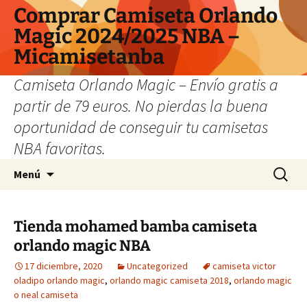
Comprar Camiseta Orlando
Magic 2024/2025 NBA –
Micamisetanba
Camiseta Orlando Magic – Envío gratis a
partir de 79 euros. No pierdas la buena
oportunidad de conseguir tu camisetas
NBA favoritas.
Saltar
Buscar:
Menú
al
contenido
Tienda mohamed bamba camiseta
orlando magic NBA
17 diciembre, 2020
Uncategorized
camiseta victor
oladipo orlando magic
,
orlando magic camiseta 2018
,
orlando magic
o neal camiseta