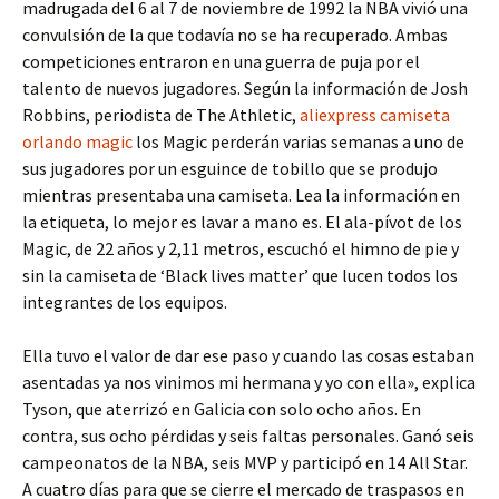
madrugada del 6 al 7 de noviembre de 1992 la NBA vivió una
convulsión de la que todavía no se ha recuperado. Ambas
competiciones entraron en una guerra de puja por el
talento de nuevos jugadores. Según la información de Josh
Robbins, periodista de The Athletic,
aliexpress camiseta
orlando magic
los Magic perderán varias semanas a uno de
sus jugadores por un esguince de tobillo que se produjo
mientras presentaba una camiseta. Lea la información en
la etiqueta, lo mejor es lavar a mano es. El ala-pívot de los
Magic, de 22 años y 2,11 metros, escuchó el himno de pie y
sin la camiseta de ‘Black lives matter’ que lucen todos los
integrantes de los equipos.
Ella tuvo el valor de dar ese paso y cuando las cosas estaban
asentadas ya nos vinimos mi hermana y yo con ella», explica
Tyson, que aterrizó en Galicia con solo ocho años. En
contra, sus ocho pérdidas y seis faltas personales. Ganó seis
campeonatos de la NBA, seis MVP y participó en 14 All Star.
A cuatro días para que se cierre el mercado de traspasos en