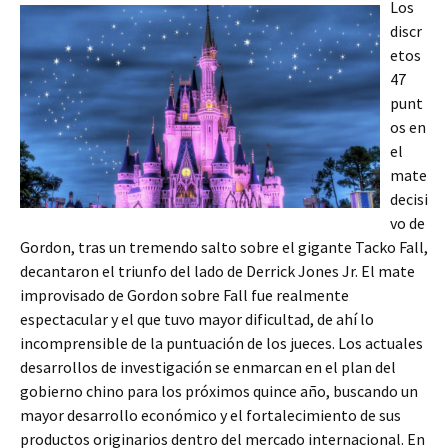
Los
discr
etos
47
punt
os en
el
mate
decisi
vo de
Gordon, tras un tremendo salto sobre el gigante Tacko Fall,
decantaron el triunfo del lado de Derrick Jones Jr. El mate
improvisado de Gordon sobre Fall fue realmente
espectacular y el que tuvo mayor dificultad, de ahí lo
incomprensible de la puntuación de los jueces. Los actuales
desarrollos de investigación se enmarcan en el plan del
gobierno chino para los próximos quince año, buscando un
mayor desarrollo económico y el fortalecimiento de sus
productos originarios dentro del mercado internacional. En