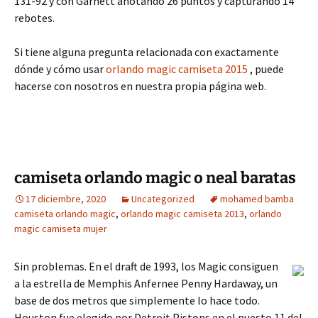
131-92 y con Garnett anotando 26 puntos y capturando 14
rebotes.
Si tiene alguna pregunta relacionada con exactamente
dónde y cómo usar
orlando magic camiseta 2015
, puede
hacerse con nosotros en nuestra propia página web.
camiseta orlando magic o neal baratas
17 diciembre, 2020
Uncategorized
mohamed bamba
camiseta orlando magic
,
orlando magic camiseta 2013
,
orlando
magic camiseta mujer
Sin problemas. En el draft de 1993, los Magic consiguen
a la estrella de Memphis Anfernee Penny Hardaway, un
base de dos metros que simplemente lo hace todo.
Houston fue elegido por Detroit Pistons en el puesto 11 del