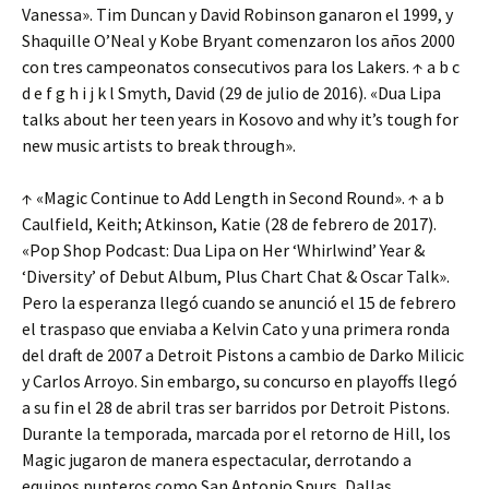
Vanessa». Tim Duncan y David Robinson ganaron el 1999, y
Shaquille O’Neal y Kobe Bryant comenzaron los años 2000
con tres campeonatos consecutivos para los Lakers. ↑ a b c
d e f g h i j k l Smyth, David (29 de julio de 2016). «Dua Lipa
talks about her teen years in Kosovo and why it’s tough for
new music artists to break through».
↑ «Magic Continue to Add Length in Second Round». ↑ a b
Caulfield, Keith; Atkinson, Katie (28 de febrero de 2017).
«Pop Shop Podcast: Dua Lipa on Her ‘Whirlwind’ Year &
‘Diversity’ of Debut Album, Plus Chart Chat & Oscar Talk».
Pero la esperanza llegó cuando se anunció el 15 de febrero
el traspaso que enviaba a Kelvin Cato y una primera ronda
del draft de 2007 a Detroit Pistons a cambio de Darko Milicic
y Carlos Arroyo. Sin embargo, su concurso en playoffs llegó
a su fin el 28 de abril tras ser barridos por Detroit Pistons.
Durante la temporada, marcada por el retorno de Hill, los
Magic jugaron de manera espectacular, derrotando a
equipos punteros como San Antonio Spurs, Dallas