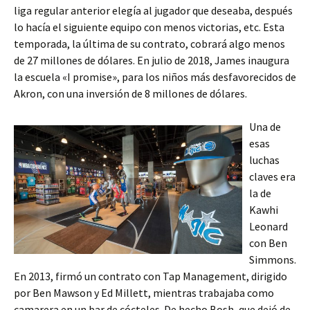
liga regular anterior elegía al jugador que deseaba, después
lo hacía el siguiente equipo con menos victorias, etc. Esta
temporada, la última de su contrato, cobrará algo menos
de 27 millones de dólares. En julio de 2018, James inaugura
la escuela «I promise», para los niños más desfavorecidos de
Akron, con una inversión de 8 millones de dólares.
Una de
esas
luchas
claves era
la de
Kawhi
Leonard
con Ben
Simmons.
En 2013, firmó un contrato con Tap Management, dirigido
por Ben Mawson y Ed Millett, mientras trabajaba como
camarera en un bar de cócteles. De hecho Bosh, que dejó de