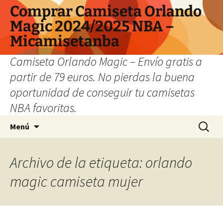
Comprar Camiseta Orlando
Magic 2024/2025 NBA –
Micamisetanba
Camiseta Orlando Magic – Envío gratis a
partir de 79 euros. No pierdas la buena
oportunidad de conseguir tu camisetas
NBA favoritas.
Saltar
Buscar:
Menú
al
contenido
Archivo de la etiqueta: orlando
magic camiseta mujer